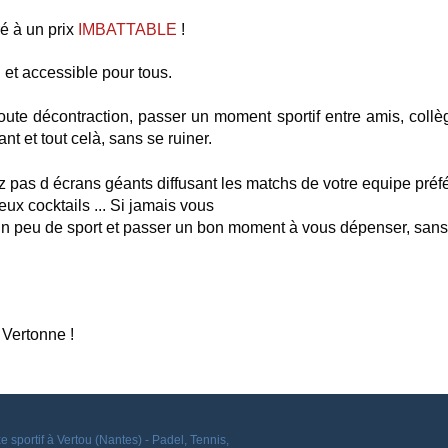
é à un prix 
IMBATTABLE
 !
 et accessible pour tous.
oute décontraction, passer un moment sportif entre amis, collèg
nt et tout celà, sans se ruiner.
ez pas d écrans géants diffusant les matchs de votre equipe pré
ux cocktails ... Si jamais vous

un peu de sport et passer un bon moment à vous dépenser, sans 
 Vertonne !
 sportif à Vertou (Nantes) - Padel, Tennis,