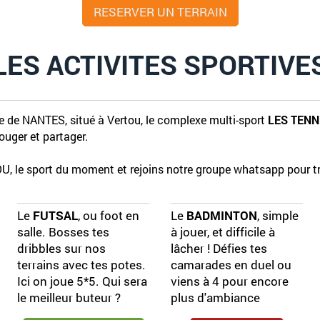
RESERVER UN TERRAIN
LES ACTIVITES SPORTIVE
le de NANTES, situé à Vertou, le complexe multi-sport
LES TENN
bouger et partager.
, le sport du moment et rejoins notre groupe whatsapp pour tr
Le
FUTSAL
, ou foot en
Le
BADMINTON
, simple
salle. Bosses tes
à jouer, et difficile à
dribbles sur nos
lâcher ! Défies tes
terrains avec tes potes.
camarades en duel ou
Ici on joue 5*5. Qui sera
viens à 4 pour encore
le meilleur buteur ?
plus d'ambiance